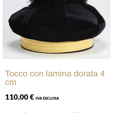
Tocco con lamina dorata 4
cm
110,00
€
IVA ESCLUSA