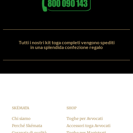
Tutti i nostri kit toga completi vengono spediti
in una splendida confezione regalo
SKÉMATA
SHOP
Chi siamo
Toghe per Avvocati
Perché Skémata
Accessori toga Avvocati
Garanzia di qualità
Toghe per Magistrati